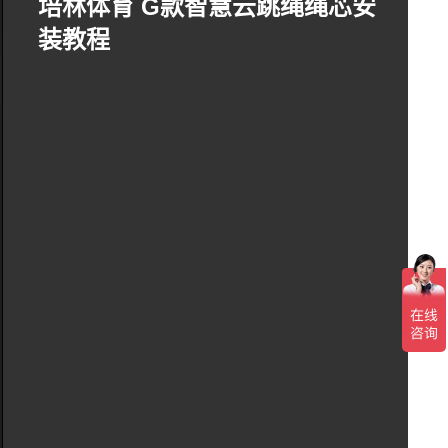
培林体育 G款智慧云跳绳绳芯安
装教程