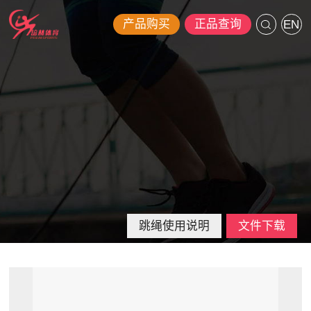
产品购买
正品查询
搜索
EN
跳绳使用说明
文件下载