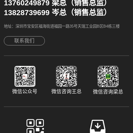
13760249879 梁总（销售总监）
13828739699 岑总（销售总监）
地址：深圳市宝安区福海街道福园一路35号天瑞工业园B区B4栋三楼
联系我们
微信公众号
微信咨询王总
微信咨询梁总