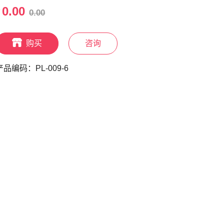
0.00
0.00
购买
咨询
产品编码：PL-009-6